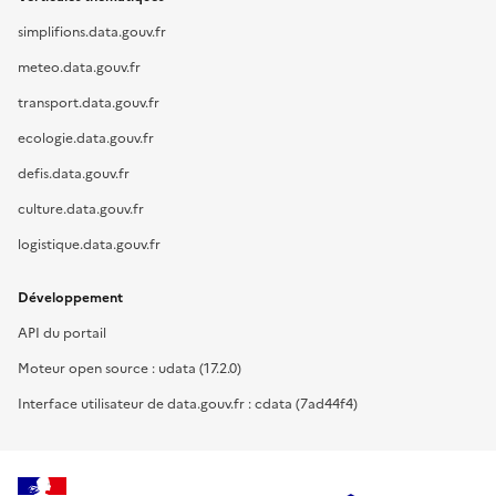
simplifions.data.gouv.fr
meteo.data.gouv.fr
transport.data.gouv.fr
ecologie.data.gouv.fr
defis.data.gouv.fr
culture.data.gouv.fr
logistique.data.gouv.fr
Développement
API du portail
Moteur open source : udata (17.2.0)
Interface utilisateur de data.gouv.fr : cdata (7ad44f4)