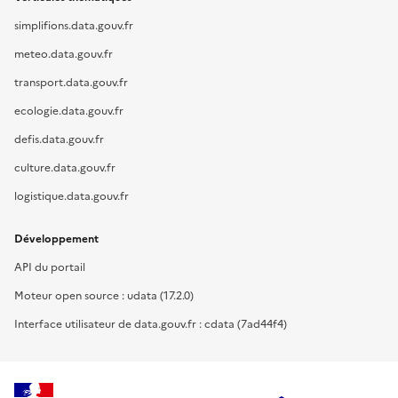
simplifions.data.gouv.fr
meteo.data.gouv.fr
transport.data.gouv.fr
ecologie.data.gouv.fr
defis.data.gouv.fr
culture.data.gouv.fr
logistique.data.gouv.fr
Développement
API du portail
Moteur open source : udata (17.2.0)
Interface utilisateur de data.gouv.fr : cdata (7ad44f4)