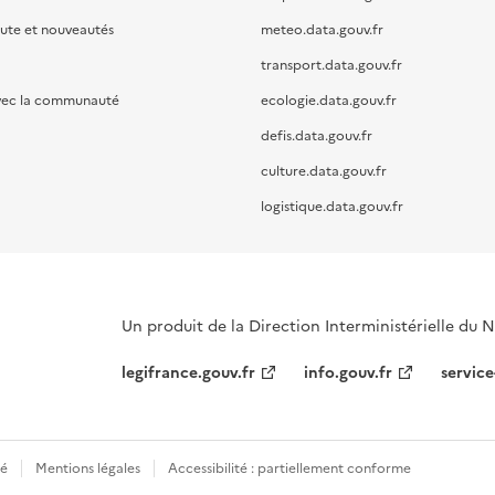
oute et nouveautés
meteo.data.gouv.fr
transport.data.gouv.fr
vec la communauté
ecologie.data.gouv.fr
defis.data.gouv.fr
culture.data.gouv.fr
logistique.data.gouv.fr
Un produit de la Direction Interministérielle du
legifrance.gouv.fr
info.gouv.fr
service
té
Mentions légales
Accessibilité : partiellement conforme