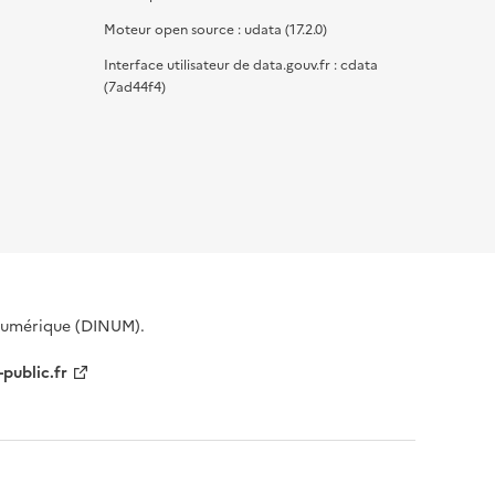
Moteur open source : udata (17.2.0)
Interface utilisateur de data.gouv.fr : cdata
(7ad44f4)
 Numérique (DINUM).
-public.fr