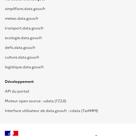
simplifions.data.gouv.fr
meteo.data.gouv.fr
transport.data.gouv.fr
ecologie.data.gouv.fr
defis.data.gouv.fr
culture.data.gouv.fr
logistique.data.gouv.fr
Développement
API du portail
Moteur open source : udata (17.2.0)
Interface utilisateur de data.gouv.fr : cdata (7ad44f4)