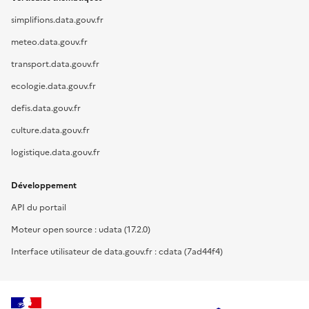
simplifions.data.gouv.fr
meteo.data.gouv.fr
transport.data.gouv.fr
ecologie.data.gouv.fr
defis.data.gouv.fr
culture.data.gouv.fr
logistique.data.gouv.fr
Développement
API du portail
Moteur open source : udata (17.2.0)
Interface utilisateur de data.gouv.fr : cdata (7ad44f4)