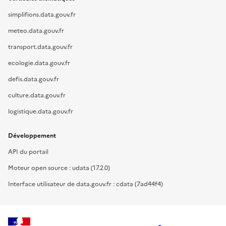
simplifions.data.gouv.fr
meteo.data.gouv.fr
transport.data.gouv.fr
ecologie.data.gouv.fr
defis.data.gouv.fr
culture.data.gouv.fr
logistique.data.gouv.fr
Développement
API du portail
Moteur open source : udata (17.2.0)
Interface utilisateur de data.gouv.fr : cdata (7ad44f4)