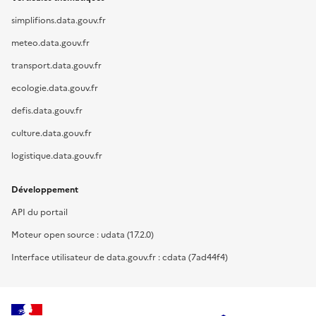
simplifions.data.gouv.fr
meteo.data.gouv.fr
transport.data.gouv.fr
ecologie.data.gouv.fr
defis.data.gouv.fr
culture.data.gouv.fr
logistique.data.gouv.fr
Développement
API du portail
Moteur open source : udata (17.2.0)
Interface utilisateur de data.gouv.fr : cdata (7ad44f4)