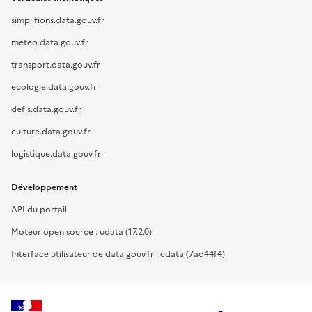
simplifions.data.gouv.fr
meteo.data.gouv.fr
transport.data.gouv.fr
ecologie.data.gouv.fr
defis.data.gouv.fr
culture.data.gouv.fr
logistique.data.gouv.fr
Développement
API du portail
Moteur open source : udata (17.2.0)
Interface utilisateur de data.gouv.fr : cdata (7ad44f4)