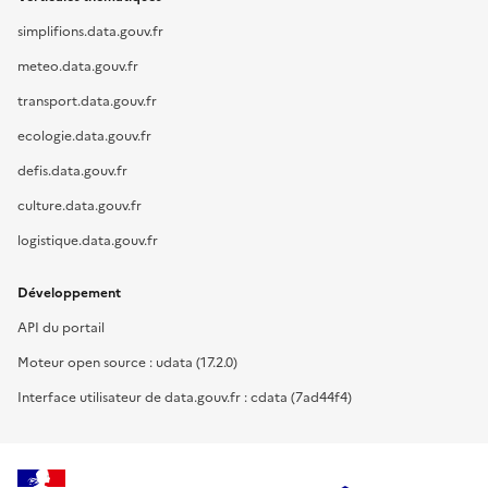
simplifions.data.gouv.fr
meteo.data.gouv.fr
transport.data.gouv.fr
ecologie.data.gouv.fr
defis.data.gouv.fr
culture.data.gouv.fr
logistique.data.gouv.fr
Développement
API du portail
Moteur open source : udata (17.2.0)
Interface utilisateur de data.gouv.fr : cdata (7ad44f4)