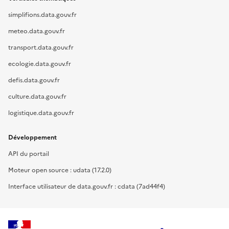
simplifions.data.gouv.fr
meteo.data.gouv.fr
transport.data.gouv.fr
ecologie.data.gouv.fr
defis.data.gouv.fr
culture.data.gouv.fr
logistique.data.gouv.fr
Développement
API du portail
Moteur open source : udata (17.2.0)
Interface utilisateur de data.gouv.fr : cdata (7ad44f4)