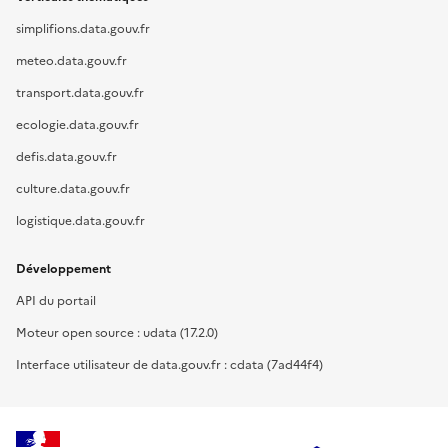
simplifions.data.gouv.fr
meteo.data.gouv.fr
transport.data.gouv.fr
ecologie.data.gouv.fr
defis.data.gouv.fr
culture.data.gouv.fr
logistique.data.gouv.fr
Développement
API du portail
Moteur open source : udata (17.2.0)
Interface utilisateur de data.gouv.fr : cdata (7ad44f4)