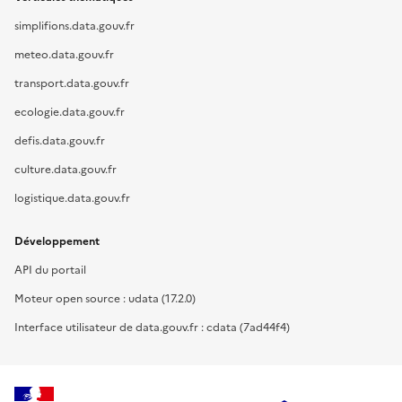
simplifions.data.gouv.fr
meteo.data.gouv.fr
transport.data.gouv.fr
ecologie.data.gouv.fr
defis.data.gouv.fr
culture.data.gouv.fr
logistique.data.gouv.fr
Développement
API du portail
Moteur open source : udata (17.2.0)
Interface utilisateur de data.gouv.fr : cdata (7ad44f4)