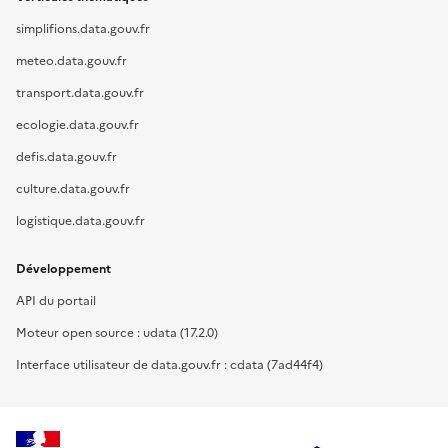
simplifions.data.gouv.fr
meteo.data.gouv.fr
transport.data.gouv.fr
ecologie.data.gouv.fr
defis.data.gouv.fr
culture.data.gouv.fr
logistique.data.gouv.fr
Développement
API du portail
Moteur open source : udata (17.2.0)
Interface utilisateur de data.gouv.fr : cdata (7ad44f4)