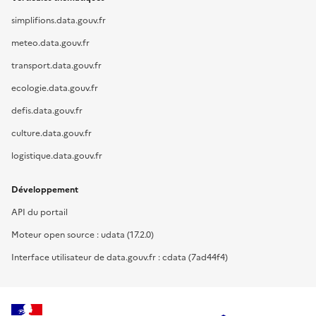
simplifions.data.gouv.fr
meteo.data.gouv.fr
transport.data.gouv.fr
ecologie.data.gouv.fr
defis.data.gouv.fr
culture.data.gouv.fr
logistique.data.gouv.fr
Développement
API du portail
Moteur open source : udata (17.2.0)
Interface utilisateur de data.gouv.fr : cdata (7ad44f4)