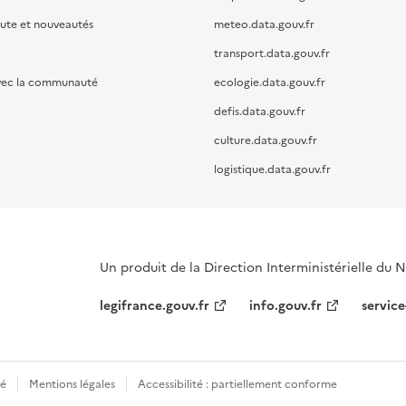
oute et nouveautés
meteo.data.gouv.fr
transport.data.gouv.fr
vec la communauté
ecologie.data.gouv.fr
defis.data.gouv.fr
culture.data.gouv.fr
logistique.data.gouv.fr
Un produit de la Direction Interministérielle du
legifrance.gouv.fr
info.gouv.fr
service
té
Mentions légales
Accessibilité : partiellement conforme