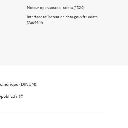
Moteur open source : udata (17.2.0)
Interface utilisateur de data.gouv.fr : cdata
(7ad44f4)
 Numérique (DINUM).
-public.fr