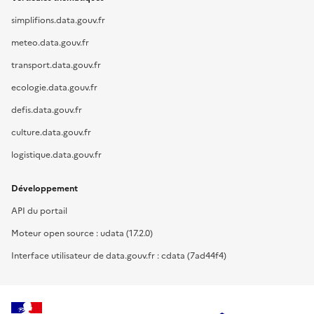
simplifions.data.gouv.fr
meteo.data.gouv.fr
transport.data.gouv.fr
ecologie.data.gouv.fr
defis.data.gouv.fr
culture.data.gouv.fr
logistique.data.gouv.fr
Développement
API du portail
Moteur open source : udata (17.2.0)
Interface utilisateur de data.gouv.fr : cdata (7ad44f4)