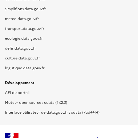
simplifions.data.gouv.fr
meteo.data.gouv.fr
transport.data.gouv.fr
ecologie.data.gouv.fr
defis.data.gouv.fr
culture.data.gouv.fr
logistique.data.gouv.fr
Développement
API du portail
Moteur open source : udata (17.2.0)
Interface utilisateur de data.gouv.fr : cdata (7ad44f4)