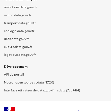
simplifions.data.gouv.fr
meteo.data.gouv.fr
transport.data.gouv.fr
ecologie.data.gouv.fr
defis.data.gouv.fr
culture.data.gouv.fr
logistique.data.gouv.fr
Développement
API du portail
Moteur open source : udata (17.2.0)
Interface utilisateur de data.gouv.fr : cdata (7ad44f4)