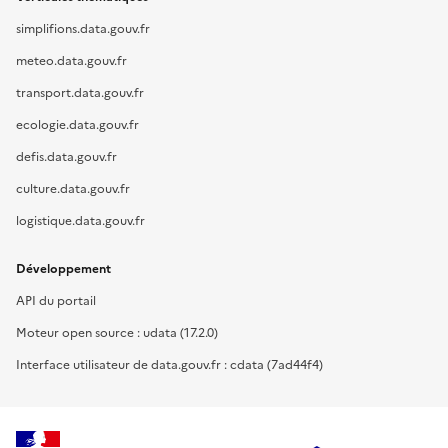
simplifions.data.gouv.fr
meteo.data.gouv.fr
transport.data.gouv.fr
ecologie.data.gouv.fr
defis.data.gouv.fr
culture.data.gouv.fr
logistique.data.gouv.fr
Développement
API du portail
Moteur open source : udata (17.2.0)
Interface utilisateur de data.gouv.fr : cdata (7ad44f4)