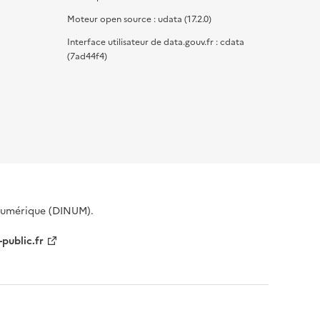
Moteur open source : udata (17.2.0)
Interface utilisateur de data.gouv.fr : cdata
(7ad44f4)
 Numérique (DINUM).
-public.fr