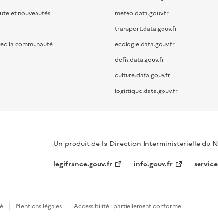
oute et nouveautés
meteo.data.gouv.fr
transport.data.gouv.fr
vec la communauté
ecologie.data.gouv.fr
defis.data.gouv.fr
culture.data.gouv.fr
logistique.data.gouv.fr
Un produit de la Direction Interministérielle du
legifrance.gouv.fr
info.gouv.fr
service
té
Mentions légales
Accessibilité : partiellement conforme