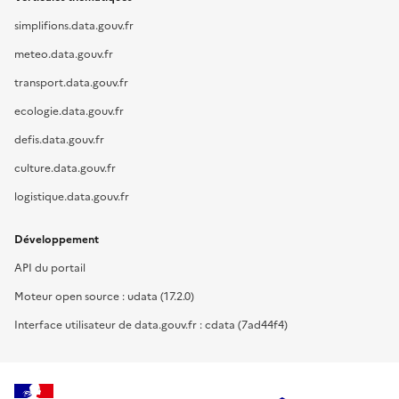
simplifions.data.gouv.fr
meteo.data.gouv.fr
transport.data.gouv.fr
ecologie.data.gouv.fr
defis.data.gouv.fr
culture.data.gouv.fr
logistique.data.gouv.fr
Développement
API du portail
Moteur open source : udata (17.2.0)
Interface utilisateur de data.gouv.fr : cdata (7ad44f4)