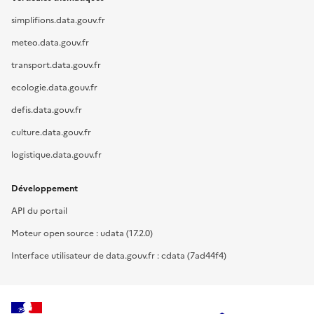
simplifions.data.gouv.fr
meteo.data.gouv.fr
transport.data.gouv.fr
ecologie.data.gouv.fr
defis.data.gouv.fr
culture.data.gouv.fr
logistique.data.gouv.fr
Développement
API du portail
Moteur open source : udata (17.2.0)
Interface utilisateur de data.gouv.fr : cdata (7ad44f4)