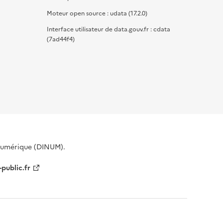
Moteur open source : udata (17.2.0)
Interface utilisateur de data.gouv.fr : cdata
(7ad44f4)
 Numérique (DINUM).
-public.fr