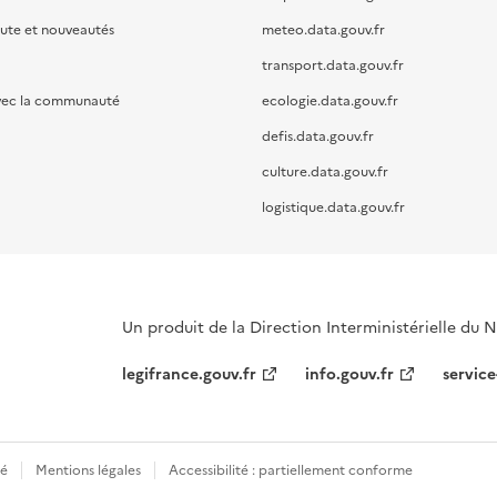
oute et nouveautés
meteo.data.gouv.fr
transport.data.gouv.fr
vec la communauté
ecologie.data.gouv.fr
defis.data.gouv.fr
culture.data.gouv.fr
logistique.data.gouv.fr
Un produit de la Direction Interministérielle du
legifrance.gouv.fr
info.gouv.fr
service
té
Mentions légales
Accessibilité : partiellement conforme