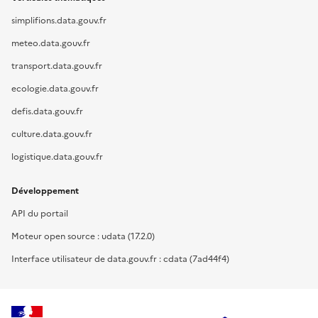
simplifions.data.gouv.fr
meteo.data.gouv.fr
transport.data.gouv.fr
ecologie.data.gouv.fr
defis.data.gouv.fr
culture.data.gouv.fr
logistique.data.gouv.fr
Développement
API du portail
Moteur open source : udata (17.2.0)
Interface utilisateur de data.gouv.fr : cdata (7ad44f4)