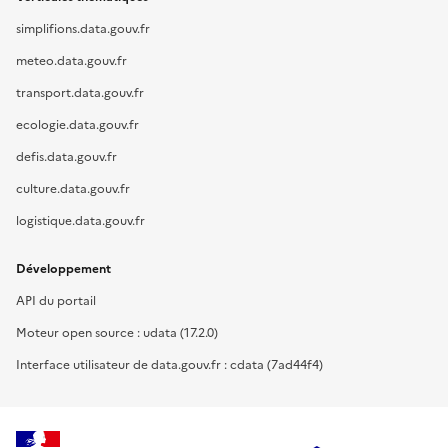
simplifions.data.gouv.fr
meteo.data.gouv.fr
transport.data.gouv.fr
ecologie.data.gouv.fr
defis.data.gouv.fr
culture.data.gouv.fr
logistique.data.gouv.fr
Développement
API du portail
Moteur open source : udata (17.2.0)
Interface utilisateur de data.gouv.fr : cdata (7ad44f4)