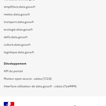
simplifions.data.gouv.fr
meteo.data.gouv.fr
transport.data.gouv.fr
ecologie.data.gouv.fr
defis.data.gouv.fr
culture.data.gouv.fr
logistique.data.gouv.fr
Développement
API du portail
Moteur open source : udata (17.2.0)
Interface utilisateur de data.gouv.fr : cdata (7ad44f4)