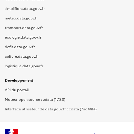
simplifions.data.gouv.fr
meteo.data.gouv.fr
transport.data.gouv.fr
ecologie.data.gouv.fr
defis.data.gouv.fr
culture.data.gouv.fr
logistique.data.gouv.fr
Développement
API du portail
Moteur open source : udata (17.2.0)
Interface utilisateur de data.gouv.fr : cdata (7ad44f4)