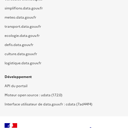
simplifions.data.gouv.fr
meteo.data.gouv.fr
transport.data.gouv.fr
ecologie.data.gouv.fr
defis.data.gouv.fr
culture.data.gouv.fr
logistique.data.gouv.fr
Développement
API du portail
Moteur open source : udata (17.2.0)
Interface utilisateur de data.gouv.fr : cdata (7ad44f4)