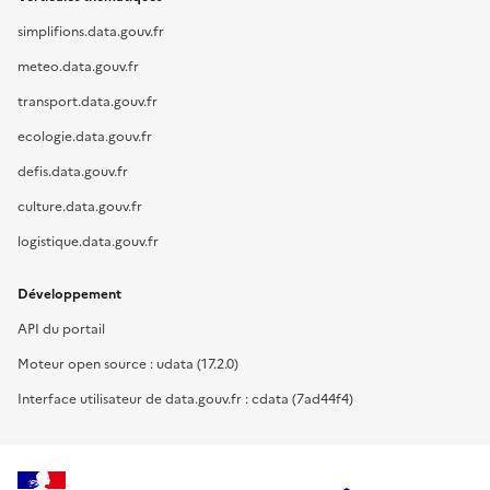
simplifions.data.gouv.fr
meteo.data.gouv.fr
transport.data.gouv.fr
ecologie.data.gouv.fr
defis.data.gouv.fr
culture.data.gouv.fr
logistique.data.gouv.fr
Développement
API du portail
Moteur open source : udata (17.2.0)
Interface utilisateur de data.gouv.fr : cdata (7ad44f4)