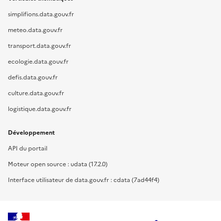
simplifions.data.gouv.fr
meteo.data.gouv.fr
transport.data.gouv.fr
ecologie.data.gouv.fr
defis.data.gouv.fr
culture.data.gouv.fr
logistique.data.gouv.fr
Développement
API du portail
Moteur open source : udata (17.2.0)
Interface utilisateur de data.gouv.fr : cdata (7ad44f4)