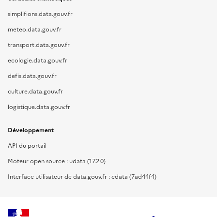
simplifions.data.gouv.fr
meteo.data.gouv.fr
transport.data.gouv.fr
ecologie.data.gouv.fr
defis.data.gouv.fr
culture.data.gouv.fr
logistique.data.gouv.fr
Développement
API du portail
Moteur open source : udata (17.2.0)
Interface utilisateur de data.gouv.fr : cdata (7ad44f4)