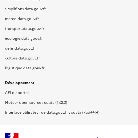
simplifions.data.gouv.fr
meteo.data.gouv.fr
transport.data.gouv.fr
ecologie.data.gouv.fr
defis.data.gouv.fr
culture.data.gouv.fr
logistique.data.gouv.fr
Développement
API du portail
Moteur open source : udata (17.2.0)
Interface utilisateur de data.gouv.fr : cdata (7ad44f4)