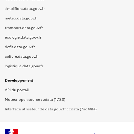
simplifions.data.gouv.fr
meteo.data.gouv.fr
transport.data.gouv.fr
ecologie.data.gouv.fr
defis.data.gouv.fr
culture.data.gouv.fr
logistique.data.gouv.fr
Développement
API du portail
Moteur open source : udata (17.2.0)
Interface utilisateur de data.gouv.fr : cdata (7ad44f4)