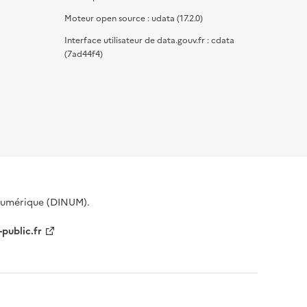
Moteur open source : udata (17.2.0)
Interface utilisateur de data.gouv.fr : cdata
(7ad44f4)
 Numérique (DINUM).
-public.fr