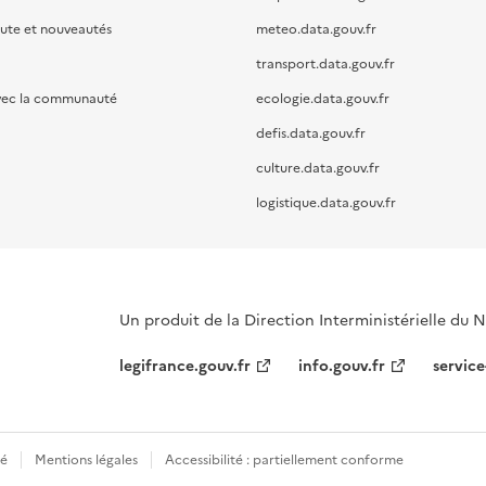
oute et nouveautés
meteo.data.gouv.fr
transport.data.gouv.fr
vec la communauté
ecologie.data.gouv.fr
defis.data.gouv.fr
culture.data.gouv.fr
logistique.data.gouv.fr
Un produit de la Direction Interministérielle du
legifrance.gouv.fr
info.gouv.fr
service
té
Mentions légales
Accessibilité : partiellement conforme