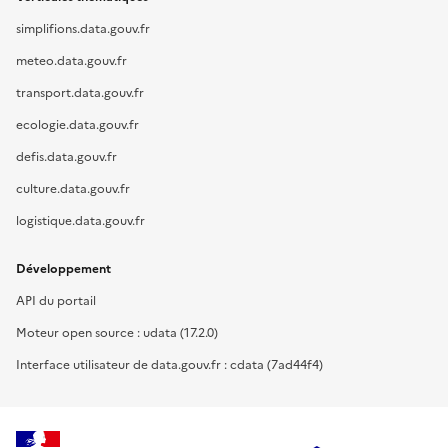
simplifions.data.gouv.fr
meteo.data.gouv.fr
transport.data.gouv.fr
ecologie.data.gouv.fr
defis.data.gouv.fr
culture.data.gouv.fr
logistique.data.gouv.fr
Développement
API du portail
Moteur open source : udata (17.2.0)
Interface utilisateur de data.gouv.fr : cdata (7ad44f4)