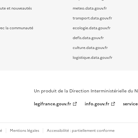
oute et nouveautés
meteo.data.gouv.fr
transport.data.gouv.fr
vec la communauté
ecologie.data.gouv.fr
defis.data.gouv.fr
culture.data.gouv.fr
logistique.data.gouv.fr
Un produit de la Direction Interministérielle du
legifrance.gouv.fr
info.gouv.fr
service
té
Mentions légales
Accessibilité : partiellement conforme