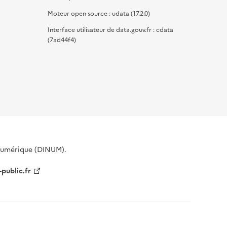
Moteur open source : udata (17.2.0)
Interface utilisateur de data.gouv.fr : cdata
(7ad44f4)
 Numérique (DINUM).
-public.fr