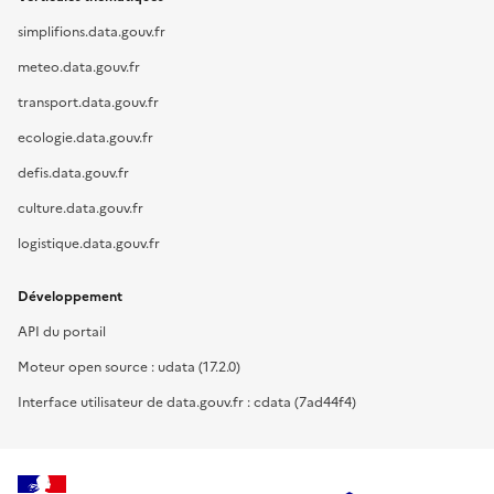
simplifions.data.gouv.fr
meteo.data.gouv.fr
transport.data.gouv.fr
ecologie.data.gouv.fr
defis.data.gouv.fr
culture.data.gouv.fr
logistique.data.gouv.fr
Développement
API du portail
Moteur open source : udata (17.2.0)
Interface utilisateur de data.gouv.fr : cdata (7ad44f4)