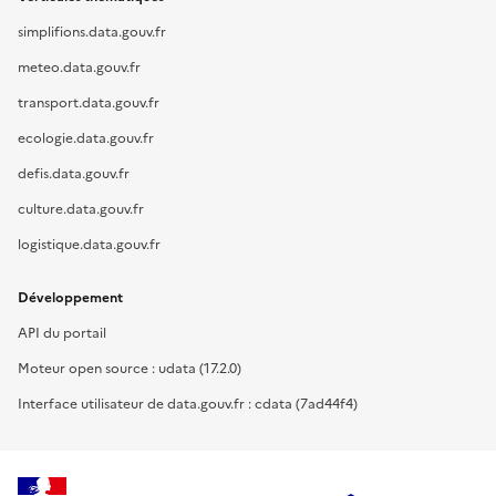
simplifions.data.gouv.fr
meteo.data.gouv.fr
transport.data.gouv.fr
ecologie.data.gouv.fr
defis.data.gouv.fr
culture.data.gouv.fr
logistique.data.gouv.fr
Développement
API du portail
Moteur open source : udata (17.2.0)
Interface utilisateur de data.gouv.fr : cdata (7ad44f4)