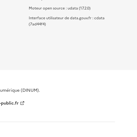
Moteur open source : udata (17.2.0)
Interface utilisateur de data.gouv.fr : cdata
(7ad44f4)
 Numérique (DINUM).
-public.fr