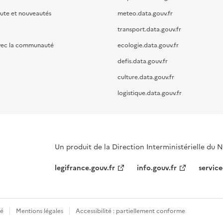
oute et nouveautés
meteo.data.gouv.fr
transport.data.gouv.fr
vec la communauté
ecologie.data.gouv.fr
defis.data.gouv.fr
culture.data.gouv.fr
logistique.data.gouv.fr
Un produit de la Direction Interministérielle du
legifrance.gouv.fr
info.gouv.fr
service
té
Mentions légales
Accessibilité : partiellement conforme