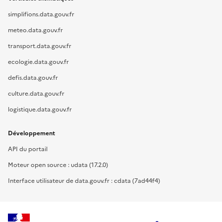
simplifions.data.gouv.fr
meteo.data.gouv.fr
transport.data.gouv.fr
ecologie.data.gouv.fr
defis.data.gouv.fr
culture.data.gouv.fr
logistique.data.gouv.fr
Développement
API du portail
Moteur open source : udata (17.2.0)
Interface utilisateur de data.gouv.fr : cdata (7ad44f4)