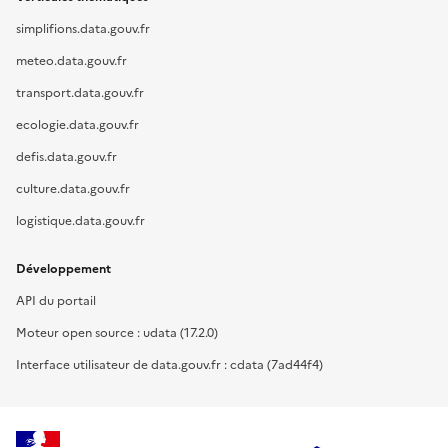
simplifions.data.gouv.fr
meteo.data.gouv.fr
transport.data.gouv.fr
ecologie.data.gouv.fr
defis.data.gouv.fr
culture.data.gouv.fr
logistique.data.gouv.fr
Développement
API du portail
Moteur open source : udata (17.2.0)
Interface utilisateur de data.gouv.fr : cdata (7ad44f4)