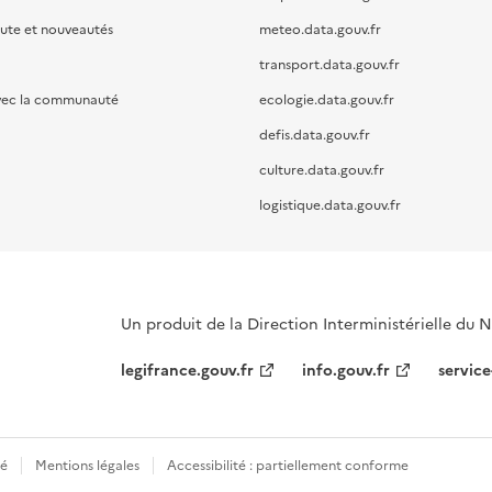
oute et nouveautés
meteo.data.gouv.fr
transport.data.gouv.fr
vec la communauté
ecologie.data.gouv.fr
defis.data.gouv.fr
culture.data.gouv.fr
logistique.data.gouv.fr
Un produit de la Direction Interministérielle du
legifrance.gouv.fr
info.gouv.fr
service
té
Mentions légales
Accessibilité : partiellement conforme