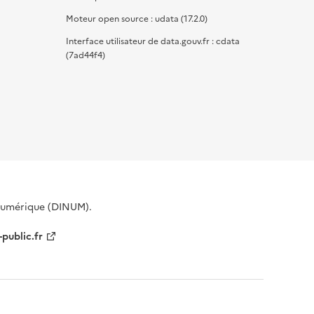
Moteur open source : udata (17.2.0)
Interface utilisateur de data.gouv.fr : cdata
(7ad44f4)
 Numérique (DINUM).
-public.fr