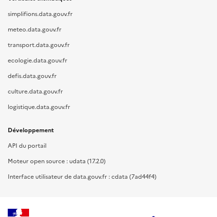
simplifions.data.gouv.fr
meteo.data.gouv.fr
transport.data.gouv.fr
ecologie.data.gouv.fr
defis.data.gouv.fr
culture.data.gouv.fr
logistique.data.gouv.fr
Développement
API du portail
Moteur open source : udata (17.2.0)
Interface utilisateur de data.gouv.fr : cdata (7ad44f4)