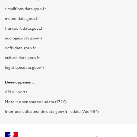
simplifions.data.gouv.fr
meteo.data.gouv.fr
transport.data.gouv.fr
ecologie.data.gouv.fr
defis.data.gouv.fr
culture.data.gouv.fr
logistique.data.gouv.fr
Développement
API du portail
Moteur open source : udata (17.2.0)
Interface utilisateur de data.gouv.fr : cdata (7ad44f4)