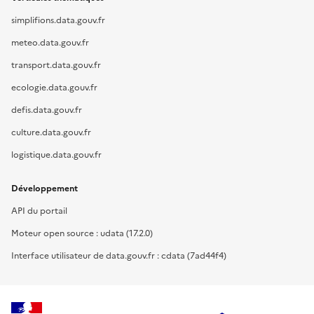
simplifions.data.gouv.fr
meteo.data.gouv.fr
transport.data.gouv.fr
ecologie.data.gouv.fr
defis.data.gouv.fr
culture.data.gouv.fr
logistique.data.gouv.fr
Développement
API du portail
Moteur open source : udata (17.2.0)
Interface utilisateur de data.gouv.fr : cdata (7ad44f4)