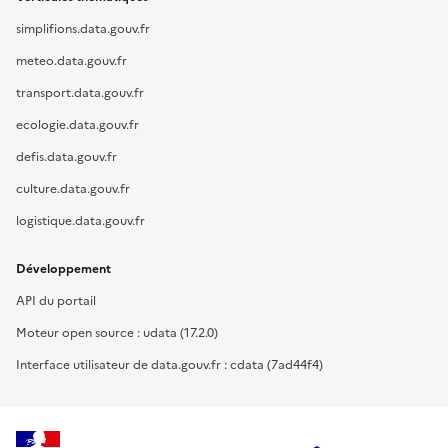
simplifions.data.gouv.fr
meteo.data.gouv.fr
transport.data.gouv.fr
ecologie.data.gouv.fr
defis.data.gouv.fr
culture.data.gouv.fr
logistique.data.gouv.fr
Développement
API du portail
Moteur open source : udata (17.2.0)
Interface utilisateur de data.gouv.fr : cdata (7ad44f4)