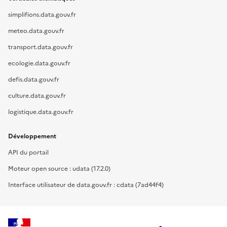
simplifions.data.gouv.fr
meteo.data.gouv.fr
transport.data.gouv.fr
ecologie.data.gouv.fr
defis.data.gouv.fr
culture.data.gouv.fr
logistique.data.gouv.fr
Développement
API du portail
Moteur open source : udata (17.2.0)
Interface utilisateur de data.gouv.fr : cdata (7ad44f4)