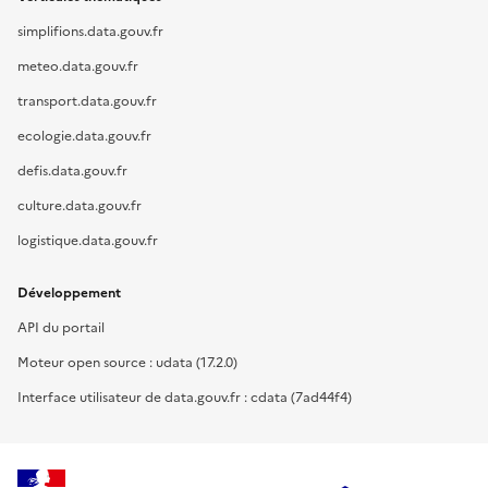
simplifions.data.gouv.fr
meteo.data.gouv.fr
transport.data.gouv.fr
ecologie.data.gouv.fr
defis.data.gouv.fr
culture.data.gouv.fr
logistique.data.gouv.fr
Développement
API du portail
Moteur open source : udata (17.2.0)
Interface utilisateur de data.gouv.fr : cdata (7ad44f4)