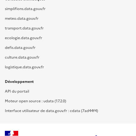
simplifions.data.gouv.fr
meteo.data.gouv.fr
transport.data.gouv.fr
ecologie.data.gouv.fr
defis.data.gouv.fr
culture.data.gouv.fr
logistique.data.gouv.fr
Développement
API du portail
Moteur open source : udata (17.2.0)
Interface utilisateur de data.gouv.fr : cdata (7ad44f4)