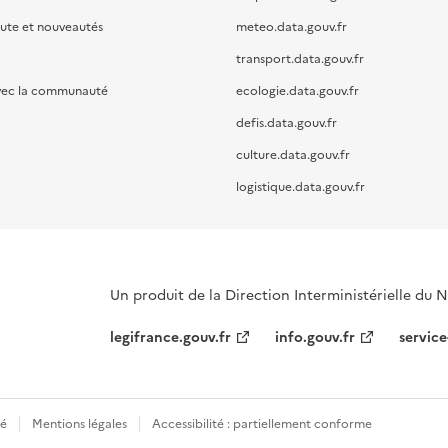
oute et nouveautés
meteo.data.gouv.fr
transport.data.gouv.fr
vec la communauté
ecologie.data.gouv.fr
defis.data.gouv.fr
culture.data.gouv.fr
logistique.data.gouv.fr
Un produit de la Direction Interministérielle du
legifrance.gouv.fr
info.gouv.fr
service
té
Mentions légales
Accessibilité : partiellement conforme