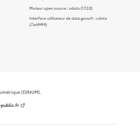
Moteur open source : udata (17.2.0)
Interface utilisateur de data.gouv.fr : cdata
(7ad44f4)
 Numérique (DINUM).
-public.fr